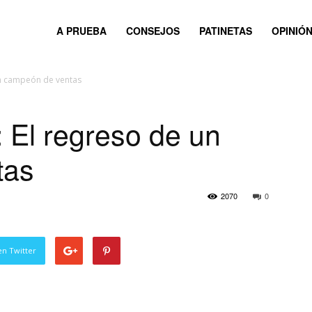
A PRUEBA
CONSEJOS
PATINETAS
OPINIÓ
un campeón de ventas
: El regreso de un
tas
2070
0
en Twitter