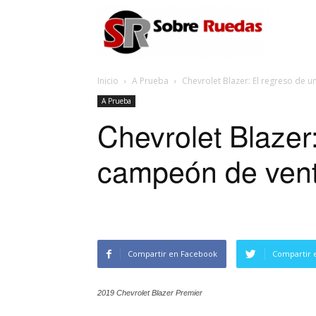
Sobre
Inicio
A Prueba
Chevrolet Blazer: El regreso de 
Ruedas
A Prueba
Chevrolet Blazer
campeón de ven
Compartir en Facebook
Compartir 
2019 Chevrolet Blazer Premier