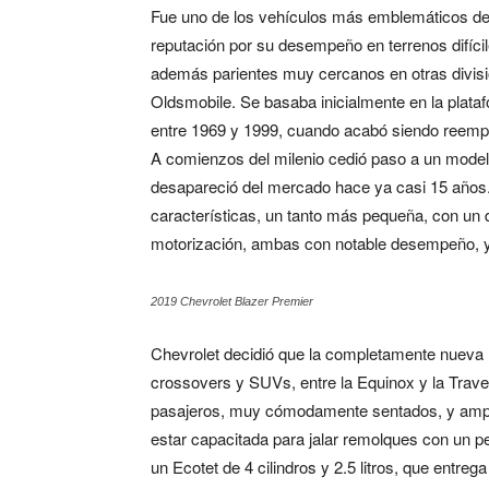
Fue uno de los vehículos más emblemáticos de 
reputación por su desempeño en terrenos difícil
además parientes muy cercanos en otras divi
Oldsmobile. Se basaba inicialmente en la plataf
entre 1969 y 1999, cuando acabó siendo reempl
A comienzos del milenio cedió paso a un model
desapareció del mercado hace ya casi 15 años
características, un tanto más pequeña, con un 
motorización, ambas con notable desempeño, y
2019 Chevrolet Blazer Premier
Chevrolet decidió que la completamente nueva B
crossovers y SUVs, entre la Equinox y la Traver
pasajeros, muy cómodamente sentados, y ampli
estar capacitada para jalar remolques con un p
un Ecotet de 4 cilindros y 2.5 litros, que entreg