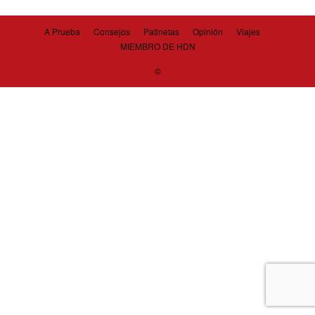
A Prueba
Consejos
Patinetas
Opinión
Viajes
MIEMBRO DE HDN
©